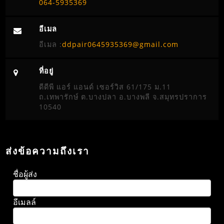
064-5935369
อีเมล
อีเมล :
ddpair0645935369@gmail.com
ที่อยู่
ดีดีพี แอร์ แอนด์ เซอร์วิส 61/175 ม.11
ถ.เทพารักษ์ ต.บางปลา อ.บางพลี จ.สมุทรปราการ
10540
ส่งข้อความถึงเรา
ชื่อผู้ส่ง
อีเมลล์