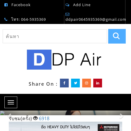
Facebook
Add Line
โทร: 064-5935369
ddpair0645935369@gmail.com
Share On :
Toggle
navigation
Previous
Nex
รับชม(ครั้ง)
6918