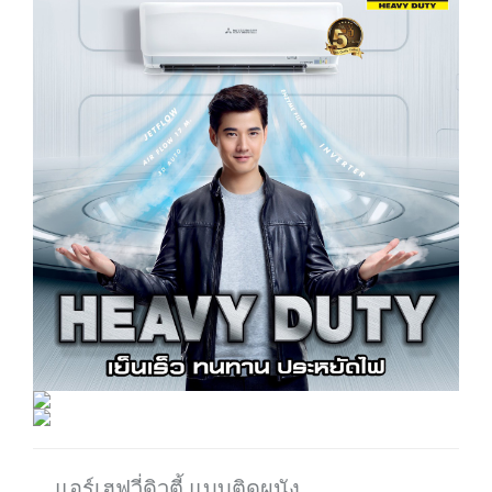
แอร์เฮฟวี่ดิวตี้ แบบติดผนัง