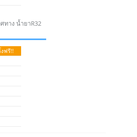
ิศทาง น้ำยาR32
งฟรี!!