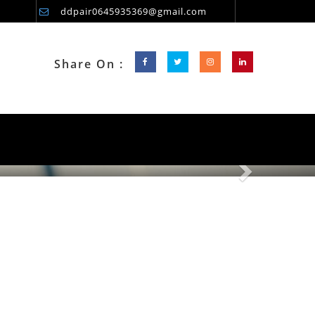
ddpair0645935369@gmail.com
Share On :
Next